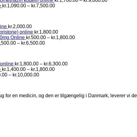
romethazin kodein online
kr.
1,700.00
–
kr.
9,000.00
kr.1,100.00
Prisinterval:
til
kr.1,700.00
e
kr.
1,090.00
–
kr.
7,500.00
kr.1,090.00
kr.1,500.00
til
til
kr.9,000.00
kr.7,500.00
ine
kr.
2,000.00
pristone) online
kr.
1,800.00
Prisinterval:
10mg Online
kr.
500.00
–
kr.
1,800.00
Prisinterval:
kr.500.00
,500.00
–
kr.
6,500.00
kr.1,500.00
til
til
kr.1,800.00
kr.6,500.00
Prisinterval:
online
kr.
1,800.00
–
kr.
6,300.00
Prisinterval:
kr.1,800.00
e
kr.
1,400.00
–
kr.
1,800.00
Prisinterval:
kr.1,400.00
til
0.00
–
kr.
10,000.00
kr.1,600.00
til
kr.6,300.00
til
kr.1,800.00
kr.10,000.00
ug for en medicin, og den er tilgængelig i Danmark, leverer vi 