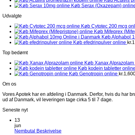
Køb Actavis p
Køb Serax (Oxazepam) onlin
Udvalgte
Køb Cytotec 200 mcg onl
Køb Mifeprex (Mife
Køb Alphabol 
Køb efedrinpulver online
kr.
1
Top bedømt
Køb Xanax Alprazolam 
Køb kodein tabletter onlin
Køb Genotropin online
kr.
1,60
Om os
Vores Apotek har en afdeling i Danmark. Derfor, hvis du har br
ud af Danmark, vil leveringen tage cirka 5 til 7 dage.
Seneste nyt
13
jun
Ingen
Nembutal Beskrivelse