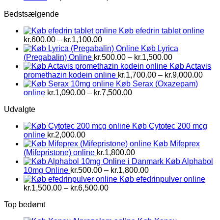
kr.1,500.00
Bedstsælgende
til
kr.2,800.00
Køb efedrin tablet online
Prisinterval:
kr.
600.00
–
kr.
1,100.00
kr.600.00
Køb Lyrica
til
Prisinterval:
(Pregabalin) Online
kr.
500.00
–
kr.
1,500.00
kr.1,100.00
kr.500.00
Køb Actavis
til
Prisi
promethazin kodein online
kr.
1,700.00
–
kr.
9,000.00
kr.1,500.00
kr.1,
Køb Serax (Oxazepam)
Prisinterval:
til
online
kr.
1,090.00
–
kr.
7,500.00
kr.1,090.00
kr.9,
Udvalgte
til
kr.7,500.00
Køb Cytotec 200 mcg
online
kr.
2,000.00
Køb Mifeprex
(Mifepristone) online
kr.
1,800.00
Køb Alphabol
Prisinterval:
10mg Online
kr.
500.00
–
kr.
1,800.00
kr.500.00
Køb efedrinpulver online
Prisinterval:
til
kr.
1,500.00
–
kr.
6,500.00
kr.1,500.00
kr.1,800.00
Top bedømt
til
kr.6,500.00