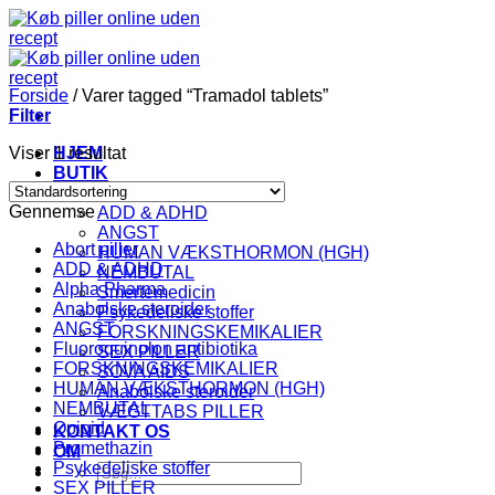
Fortsæt
til
indhold
Forside
/
Varer tagged “Tramadol tablets”
Filter
Viser 1 resultat
HJEM
BUTIK
KATEGORI
Gennemse
ADD & ADHD
ANGST
Abort piller
HUMAN VÆKSTHORMON (HGH)
ADD & ADHD
NEMBUTAL
Alpha Pharma
Smertemedicin
Anabolske steroider
Psykedeliske stoffer
ANGST
FORSKNINGSKEMIKALIER
Fluoroquinolon antibiotika
SEX PILLER
FORSKNINGSKEMIKALIER
SOVA AIDS
HUMAN VÆKSTHORMON (HGH)
Anabolske steroider
NEMBUTAL
VÆGTTABS PILLER
Opioid
KONTAKT OS
Promethazin
OM
Psykedeliske stoffer
Søg
SEX PILLER
efter: