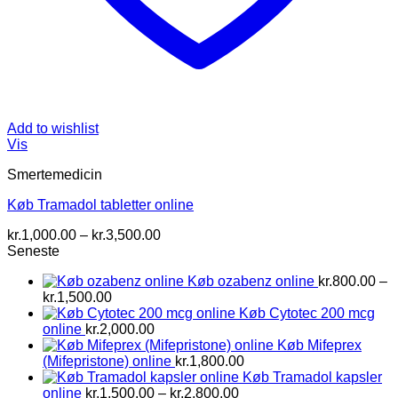
Add to wishlist
Vis
Smertemedicin
Køb Tramadol tabletter online
Prisinterval:
kr.
1,000.00
–
kr.
3,500.00
kr.1,000.00
Seneste
til
Køb ozabenz online
kr.
800.00
–
kr.3,500.00
Prisinterval:
kr.
1,500.00
kr.800.00
Køb Cytotec 200 mcg
til
online
kr.
2,000.00
kr.1,500.00
Køb Mifeprex
(Mifepristone) online
kr.
1,800.00
Køb Tramadol kapsler
Prisinterval:
online
kr.
1,500.00
–
kr.
2,800.00