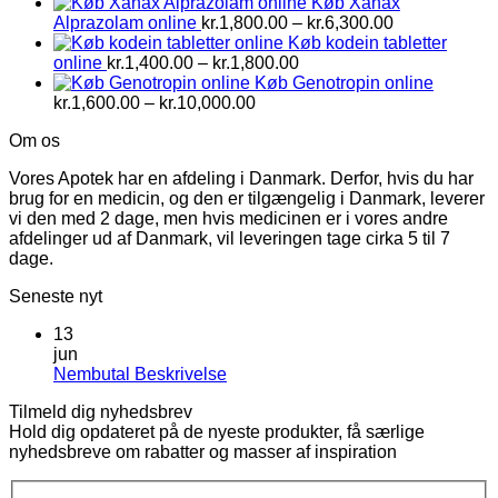
Køb Xanax
Prisinterval:
Alprazolam online
kr.
1,800.00
–
kr.
6,300.00
kr.1,800.00
Køb kodein tabletter
Prisinterval:
til
online
kr.
1,400.00
–
kr.
1,800.00
kr.1,400.00
kr.6,300.00
Køb Genotropin online
Prisinterval:
til
kr.
1,600.00
–
kr.
10,000.00
kr.1,600.00
kr.1,800.00
Om os
til
kr.10,000.00
Vores Apotek har en afdeling i Danmark. Derfor, hvis du har
brug for en medicin, og den er tilgængelig i Danmark, leverer
vi den med 2 dage, men hvis medicinen er i vores andre
afdelinger ud af Danmark, vil leveringen tage cirka 5 til 7
dage.
Seneste nyt
13
jun
Ingen
Nembutal Beskrivelse
kommentarer
Tilmeld dig nyhedsbrev
til
Hold dig opdateret på de nyeste produkter, få særlige
Nembutal
nyhedsbreve om rabatter og masser af inspiration
Beskrivelse