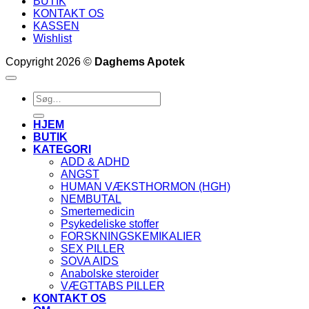
BUTIK
KONTAKT OS
KASSEN
Wishlist
Copyright 2026 ©
Daghems Apotek
Søg
efter:
HJEM
BUTIK
KATEGORI
ADD & ADHD
ANGST
HUMAN VÆKSTHORMON (HGH)
NEMBUTAL
Smertemedicin
Psykedeliske stoffer
FORSKNINGSKEMIKALIER
SEX PILLER
SOVA AIDS
Anabolske steroider
VÆGTTABS PILLER
KONTAKT OS