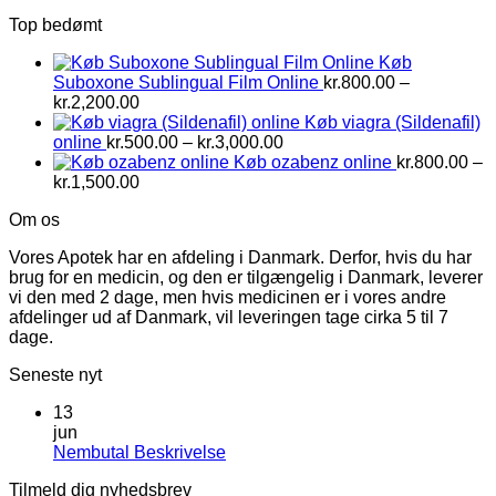
kr.1,500.00
kr.1,800.00
Top bedømt
til
kr.6,500.00
Køb
Suboxone Sublingual Film Online
kr.
800.00
–
Prisinterval:
kr.
2,200.00
kr.800.00
Køb viagra (Sildenafil)
til
Prisinterval:
online
kr.
500.00
–
kr.
3,000.00
kr.2,200.00
kr.500.00
Køb ozabenz online
kr.
800.00
–
Prisinterval:
til
kr.
1,500.00
kr.800.00
kr.3,000.00
Om os
til
kr.1,500.00
Vores Apotek har en afdeling i Danmark. Derfor, hvis du har
brug for en medicin, og den er tilgængelig i Danmark, leverer
vi den med 2 dage, men hvis medicinen er i vores andre
afdelinger ud af Danmark, vil leveringen tage cirka 5 til 7
dage.
Seneste nyt
13
jun
Ingen
Nembutal Beskrivelse
kommentarer
Tilmeld dig nyhedsbrev
til