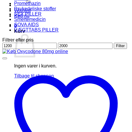
Promethazin
Psykedeliske stoffer
Wishlist
SEX PILLER
Køb nu
Smertemedicin
SOVA AIDS
0
VÆGTTABS PILLER
Kurv
Filtrer efter pris
Mindste
Højeste
Filter
pris
pris
Ingen varer i kurven.
Tilbage til shoppen