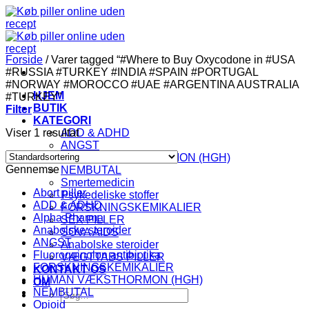
Fortsæt
til
indhold
Forside
/
Varer tagged “#Where to Buy Oxycodone in #USA
#RUSSIA #TURKEY #INDIA #SPAIN #PORTUGAL
#NORWAY #MOROCCO #UAE #ARGENTINA AUSTRALIA
HJEM
#TURKEY”
BUTIK
Filter
KATEGORI
Viser 1 resultat
ADD & ADHD
ANGST
HUMAN VÆKSTHORMON (HGH)
Gennemse
NEMBUTAL
Smertemedicin
Abort piller
Psykedeliske stoffer
ADD & ADHD
FORSKNINGSKEMIKALIER
Alpha Pharma
SEX PILLER
Anabolske steroider
SOVA AIDS
ANGST
Anabolske steroider
Fluoroquinolon antibiotika
VÆGTTABS PILLER
FORSKNINGSKEMIKALIER
KONTAKT OS
HUMAN VÆKSTHORMON (HGH)
OM
NEMBUTAL
Søg
Opioid
efter: