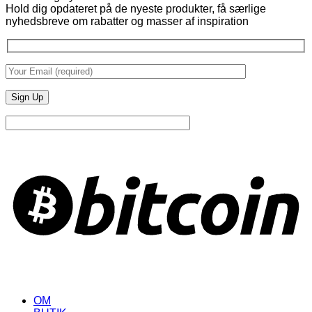
Hold dig opdateret på de nyeste produkter, få særlige
Nembutal
nyhedsbreve om rabatter og masser af inspiration
Beskrivelse
B
OM