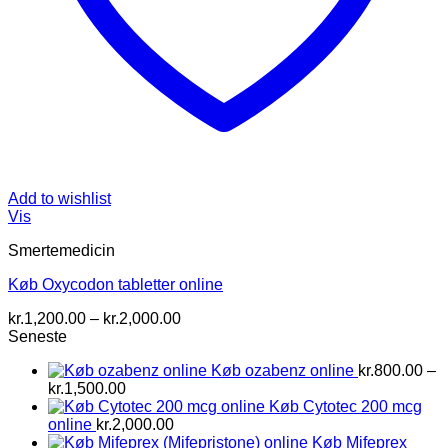
Add to wishlist
Vis
Smertemedicin
Køb Oxycodon tabletter online
Prisinterval:
kr.
1,200.00
–
kr.
2,000.00
kr.1,200.00
Seneste
til
Køb ozabenz online
kr.
800.00
–
kr.2,000.00
Prisinterval:
kr.
1,500.00
kr.800.00
Køb Cytotec 200 mcg
til
online
kr.
2,000.00
kr.1,500.00
Køb Mifeprex