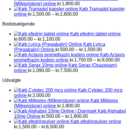
(Mifepristone) online
kr.
1,800.00
Køb Tramadol kapsler
Prisinterval:
online
kr.
1,500.00
–
kr.
2,800.00
kr.1,500.00
Bedstsælgende
til
kr.2,800.00
Køb efedrin tablet online
Prisinterval:
kr.
600.00
–
kr.
1,100.00
kr.600.00
Køb Lyrica
til
Prisinterval:
(Pregabalin) Online
kr.
500.00
–
kr.
1,500.00
kr.1,100.00
kr.500.00
Køb Actavis
til
Prisi
promethazin kodein online
kr.
1,700.00
–
kr.
9,000.00
kr.1,500.00
kr.1,
Køb Serax (Oxazepam)
Prisinterval:
til
online
kr.
1,090.00
–
kr.
7,500.00
kr.1,090.00
kr.9,
Udvalgte
til
kr.7,500.00
Køb Cytotec 200 mcg
online
kr.
2,000.00
Køb Mifeprex
(Mifepristone) online
kr.
1,800.00
Køb Alphabol
Prisinterval:
10mg Online
kr.
500.00
–
kr.
1,800.00
kr.500.00
Køb efedrinpulver online
Prisinterval:
til
kr.
1,500.00
–
kr.
6,500.00